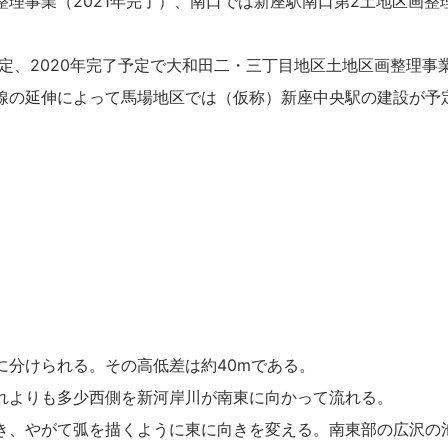
理事業（2021年完了）、南口では新座駅南口第2土地区画整理
決定、2020年完了予定で大和田二・三丁目地区土地区画整理
線の延伸によって馬場地区では（仮称）新座中央駅の建設が予
。
に分けられる。その高低差は約40mである。
れよりも多少西側を新河岸川が南東に向かって流れる。
き、やがて弧を描くように東に向きを変える。南東部の広沢の