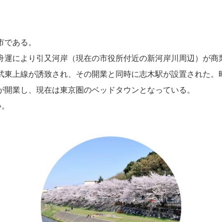
市である。
舟運により引又河岸（現在の市役所付近の新河岸川周辺）が商
武東上線が誘致され、その開業と同時に志木駅が設置された。
が開業し、現在は東京圏のベッドタウンとなっている。
い。